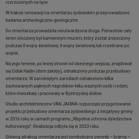
rozrzuconych na łące.
W trakcie renowacji na cmentarzu żydowskim przeprowadzono
badania archeologiczno-geologiczne.
Do cmentarza prowadziła nieutwardzona droga. Pierwotnie cały
teren otoczony był kamiennym murem, który został zniszczony
podczas II wojny światowej. II wojny światowej lub rozebrane po
wojnie.
Na jego terenie, po lewej stronie od obecnego wejścia, znajdował
się Ciduk Hadin (dom żałoby), odnaleziony podczas przebudowy
cmentarza. W zarośniętym zaroślach odnaleziono kilka
zachowanych pięknych nagrobków kilku ważnych osób i rodzin,
które mieszkały i pracowały w Bystrzyckej dolinie.
Studio architektoniczne VAN JARINA rozpoczęło przygotowanie
projektu przebudowy cmentarza żydowskiego z inicjatywy gminy
w 2016 roku w ramach programu „Wspólna ochrona dziedzictwa
kulturowego”. Realizacja odbyła się w 2023 roku.
Główną atrakcją cmentarza jest symboliczny pomnik – brama –