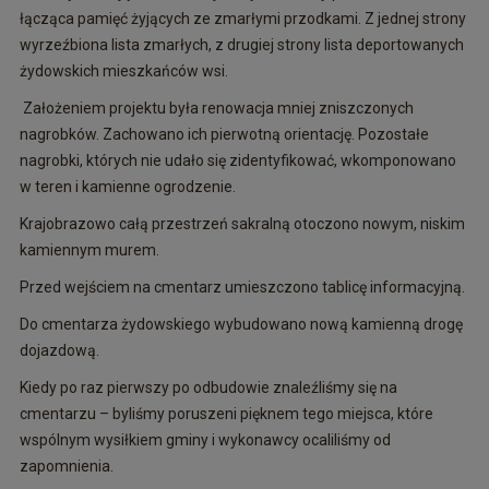
łącząca pamięć żyjących ze zmarłymi przodkami. Z jednej strony
wyrzeźbiona lista zmarłych, z drugiej strony lista deportowanych
żydowskich mieszkańców wsi.
Założeniem projektu była renowacja mniej zniszczonych
nagrobków. Zachowano ich pierwotną orientację. Pozostałe
nagrobki, których nie udało się zidentyfikować, wkomponowano
w teren i kamienne ogrodzenie.
Krajobrazowo całą przestrze
ń
sakralną otoczono nowym, niskim
kamiennym murem.
Przed wejściem na cmentarz umieszczono tablicę informacyjną.
Do cmentarza żydowskiego wybudowano nową kamienną drogę
dojazdową.
Kiedy po raz pierwszy po odbudowie znaleźliśmy się na
cmentarzu – byliśmy poruszeni pięknem tego miejsca, które
wspólnym wysiłkiem gminy i wykonawcy ocaliliśmy od
zapomnienia.