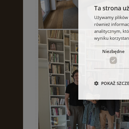
Ta strona u
Używamy plików co
również informac
analitycznym, któ
wyniku korzystani
Niezbędne
POKAŻ SZCZ