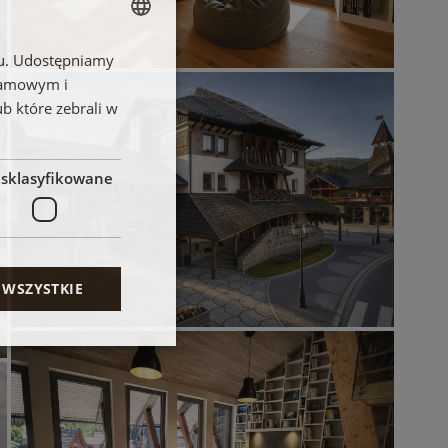
chu. Udostępniamy
SLOVAK
klamowym i
ENGLISH
ub które zebrali w
FRENCH
POLISH
esklasyfikowane
 WSZYSTKIE