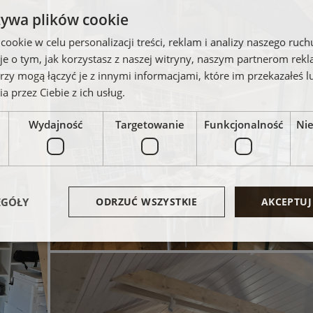
żywa plików cookie
okie w celu personalizacji treści, reklam i analizy naszego ru
je o tym, jak korzystasz z naszej witryny, naszym partnerom re
rzy mogą łączyć je z innymi informacjami, które im przekazałeś l
a przez Ciebie z ich usług.
Wydajność
Targetowanie
Funkcjonalność
Ni
EGÓŁY
ODRZUĆ WSZYSTKIE
AKCEPTUJ