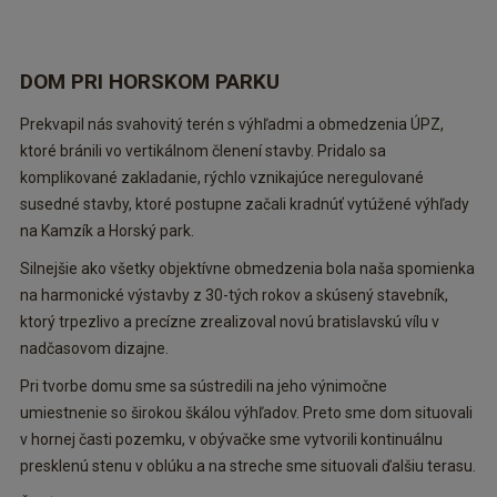
DOM PRI HORSKOM PARKU
Prekvapil nás svahovitý terén s výhľadmi a obmedzenia ÚPZ,
ktoré bránili vo vertikálnom členení stavby. Pridalo sa
komplikované zakladanie, rýchlo vznikajúce neregulované
susedné stavby, ktoré postupne začali kradnúť vytúžené výhľady
na Kamzík a Horský park.
Silnejšie ako všetky objektívne obmedzenia bola naša spomienka
na harmonické výstavby z 30-tých rokov a skúsený stavebník,
ktorý trpezlivo a precízne zrealizoval novú bratislavskú vílu v
nadčasovom dizajne.
Pri tvorbe domu sme sa sústredili na jeho výnimočne
umiestnenie so širokou škálou výhľadov. Preto sme dom situovali
v hornej časti pozemku, v obývačke sme vytvorili kontinuálnu
presklenú stenu v oblúku a na streche sme situovali ďalšiu terasu.