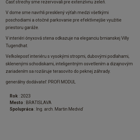
Časť strechy sme rezervovali pre extenzívnu zeleň.
V dome sme navrhli presklený výťah medzi všetkými
poschodiami a otočné parkovanie pre efektívnejšie využitie
priestoru garáže.
V interiéri ónyxová stena odkazuje na eleganciu brnianskej Villy
Tugendhat.
Veľkoleposť interiéru s vysokými stropmi, dubovými podlahami,
sklenenými schodiskami, inteligentným osvetlením a dizajnovým
zariadením sa rozširuje terasovito do peknej záhrady.
generálny dodávateľ: PROFI MODUL
Rok
: 2023
Mesto
: BRATISLAVA
Spolupráca
: Ing. arch. Martin Medviď