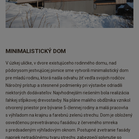
MINIMALISTICKÝ DOM
V úzkej uličke, v dvore existujúceho rodinného domu, nad
pôdorysom jestvujúcej pivnice sme vytvorili minimalistický dom
pre mladú rodinu, ktorá našla odvahu žiť vedľa svojich rodičov.
Náročný prístup a stesnené podmienky pri výstavbe odriadili
niektorých dodávateľov. Najvhodnejším riešením bola realizácia
ľahkej stĺpikovej drevostavby. Na pláne malého obdĺžnika vznikol
otvorený priestor pre bývanie 5-člennej rodiny a malá pracovňa
s výhľadom na krajinu a farebnú zelenú strechu. Dom je obložený
osvedčenou prevetrávanou fasádou z červeného smreka
s predsadeným výhľadovým oknom. Postupné zvetranie fasády
napriek netradičnému tvaru strechy, zabezpečí splynutie so