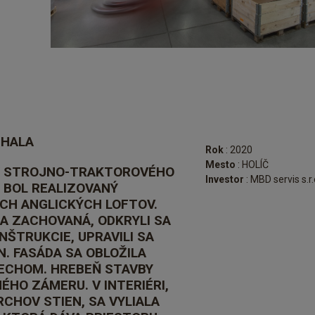
 HALA
Rok
: 2020
Mesto
: HOLÍČ
Y STROJNO-TRAKTOROVÉHO
Investor
: MBD servis s.r.
I BOL REALIZOVANÝ
CH ANGLICKÝCH LOFTOV.
 ZACHOVANÁ, ODKRYLI SA
ŠTRUKCIE, UPRAVILI SA
N. FASÁDA SA OBLOŽILA
LECHOM. HREBEŇ STAVBY
HO ZÁMERU. V INTERIÉRI,
CHOV STIEN, SA VYLIALA