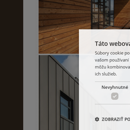
Táto webová
Súbory cookie po
vašom používaní n
môžu kombinovať s
ich služieb.
Nevyhnutné
ZOBRAZIŤ P