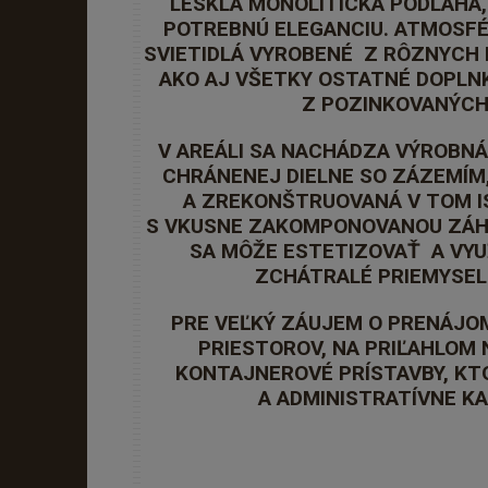
LESKLÁ MONOLITICKÁ PODLAHA,
POTREBNÚ ELEGANCIU. ATMOSFÉ
SVIETIDLÁ VYROBENÉ Z RÔZNYCH
AKO AJ VŠETKY OSTATNÉ DOPLN
Z POZINKOVANÝC
V AREÁLI SA NACHÁDZA VÝROBNÁ
CHRÁNENEJ DIELNE SO ZÁZEMÍM
A ZREKONŠTRUOVANÁ V TOM I
S VKUSNE ZAKOMPONOVANOU ZÁHR
SA MÔŽE ESTETIZOVAŤ A VY
ZCHÁTRALÉ PRIEMYSEL
PRE VEĽKÝ ZÁUJEM O PRENÁJ
PRIESTOROV, NA PRIĽAHLOM 
KONTAJNEROVÉ PRÍSTAVBY, KT
A ADMINISTRATÍVNE KA