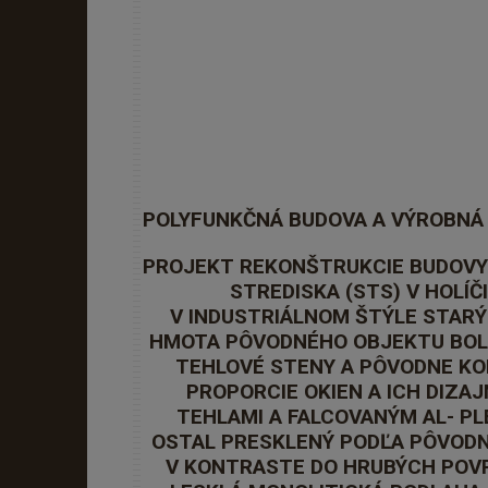
POLYFUNKČNÁ BUDOVA A VÝROBNÁ
PROJEKT REKONŠTRUKCIE BUDOV
STREDISKA (STS) V HOLÍČ
V INDUSTRIÁLNOM ŠTÝLE STARÝ
HMOTA PÔVODNÉHO OBJEKTU BOLA
TEHLOVÉ STENY A PÔVODNE KON
PROPORCIE OKIEN A ICH DIZAJ
TEHLAMI A FALCOVANÝM AL- P
OSTAL PRESKLENÝ PODĽA PÔVODNÉ
V KONTRASTE DO HRUBÝCH POVR