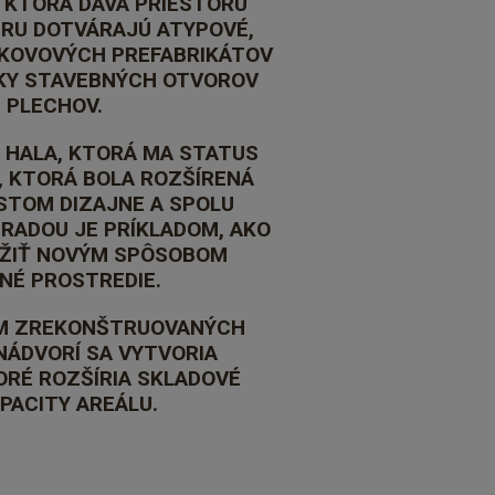
 KTORÁ DÁVA PRIESTORU
RU DOTVÁRAJÚ ATYPOVÉ,
 KOVOVÝCH PREFABRIKÁTOV
KY STAVEBNÝCH OTVOROV
H PLECHOV.
 HALA, KTORÁ MA STATUS
, KTORÁ BOLA ROZŠÍRENÁ
STOM DIZAJNE A SPOLU
ADOU JE PRÍKLADOM, AKO
UŽIŤ NOVÝM SPÔSOBOM
NÉ PROSTREDIE.
OM ZREKONŠTRUOVANÝCH
NÁDVORÍ SA VYTVORIA
ORÉ ROZŠÍRIA SKLADOVÉ
PACITY AREÁLU.