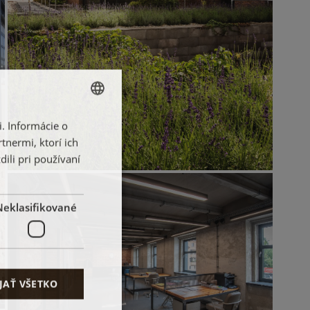
. Informácie o
SLOVAK
tnermi, ktorí ich
ENGLISH
ili pri používaní
FRENCH
POLISH
Neklasifikované
JAŤ VŠETKO