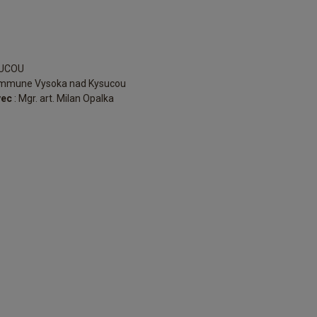
SUCOU
commune Vysoka nad Kysucou
vec
: Mgr. art. Milan Opalka