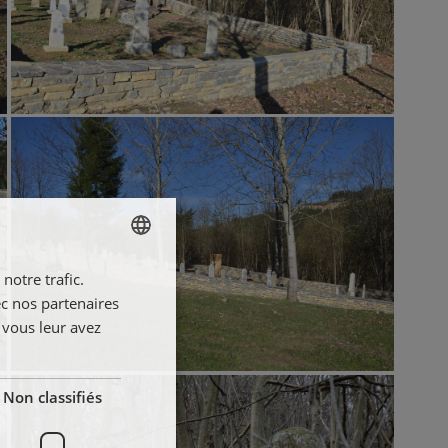
notre trafic.
SLOVAK
ec nos partenaires
ENGLISH
 vous leur avez
FRENCH
POLISH
Non classifiés